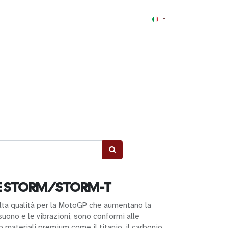
E STORM/STORM-T
lta qualità per la MotoGP che aumentano la
suono e le vibrazioni, sono conformi alle
 materiali premium come il titanio, il carbonio