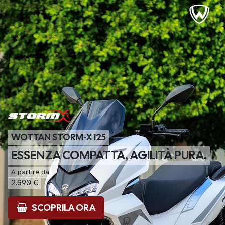
WOTTAN STORM-X 125
ESSENZA COMPATTA, AGILITÀ PURA.
A partire da
2.690 €
SCOPRILA ORA