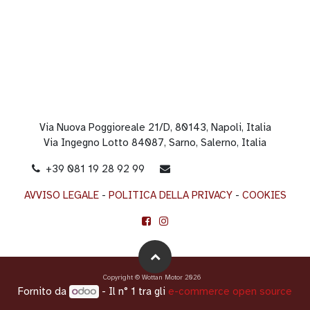
Via Nuova Poggioreale 21/D, 80143, Napoli, Italia
Via Ingegno Lotto 84087, Sarno, Salerno, Italia
+39 081 19 28 92 99
info@wottanmotor.it
AVVISO LEGALE
-
POLITICA DELLA PRIVACY
-
COOKIES
Copyright © Wottan Motor 2026
Fornito da
- Il n° 1 tra gli
e-commerce open source