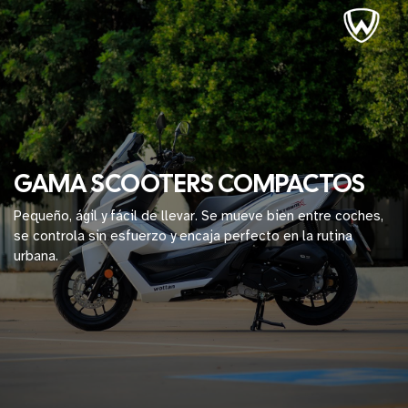
GAMA SCOOTERS COMPACTOS
Pequeño, ágil y fácil de llevar. Se mueve bien entre coches,
se controla sin esfuerzo y encaja perfecto en la rutina
urbana.