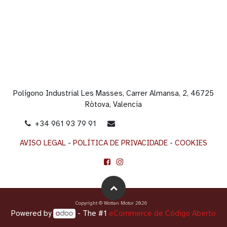
Polígono Industrial Les Masses, Carrer Almansa, 2, 46725
Ròtova, Valencia
+34 961 93 79 91
info@wottanmotor.com
AVISO LEGAL
-
POLÍTICA DE PRIVACIDADE
-
COOKIES
Copyright © Wottan Motor 2026
Powered by
- The #1
eCommerce de Código Aberto